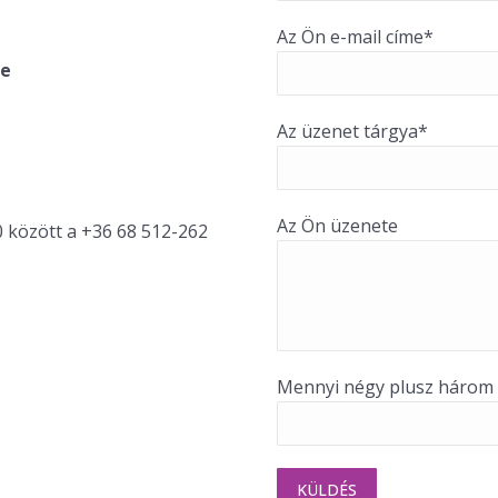
Az Ön e-mail címe*
ge
Az üzenet tárgya*
Az Ön üzenete
között a +36 68 512-262
Mennyi négy plusz három