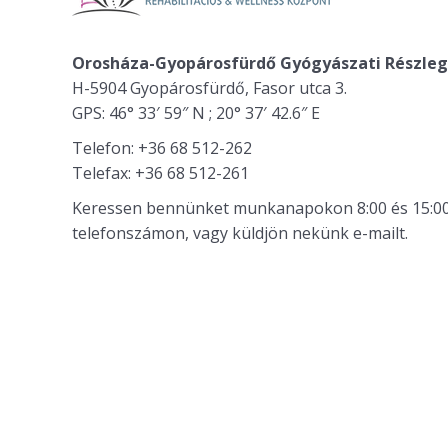
Orosháza-Gyopárosfürdő Gyógyászati Részle
H-5904 Gyopárosfürdő, Fasor utca 3.
GPS: 46° 33′ 59″ N ; 20° 37′ 42.6″ E
Telefon: +36 68 512-262
Telefax: +36 68 512-261
Keressen bennünket munkanapokon 8:00 és 15:00 
telefonszámon, vagy küldjön nekünk e-mailt.