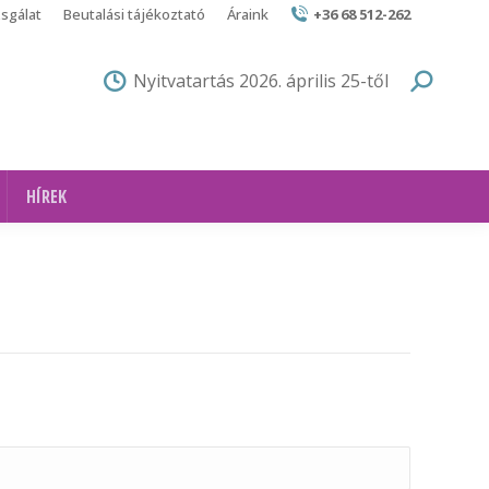
zsgálat
Beutalási tájékoztató
Áraink
+36 68 512-262
Nyitvatartás 2026. április 25-től
HÍREK