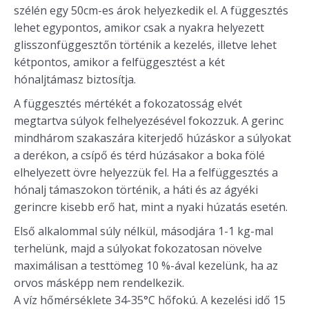
szélén egy 50cm-es árok helyezkedik el. A függesztés
lehet egypontos, amikor csak a nyakra helyezett
glisszonfüggesztőn történik a kezelés, illetve lehet
kétpontos, amikor a felfüggesztést a két
hónaljtámasz biztosítja.
A függesztés mértékét a fokozatosság elvét
megtartva súlyok felhelyezésével fokozzuk. A gerinc
mindhárom szakaszára kiterjedő húzáskor a súlyokat
a derékon, a csípő és térd húzásakor a boka fölé
elhelyezett övre helyezzük fel. Ha a felfüggesztés a
hónalj támaszokon történik, a háti és az ágyéki
gerincre kisebb erő hat, mint a nyaki húzatás esetén.
Első alkalommal súly nélkül, másodjára 1-1 kg-mal
terhelünk, majd a súlyokat fokozatosan növelve
maximálisan a testtömeg 10 %-ával kezelünk, ha az
orvos másképp nem rendelkezik.
A víz hőmérséklete 34-35°C hőfokú. A kezelési idő 15