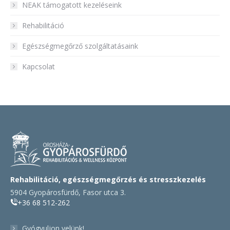
NEAK támogatott kezeléseink
Rehabilitáció
Egészségmegőrző szolgáltatásaink
Kapcsolat
Rehabilitáció, egészségmegőrzés és stresszkezelés
5904 Gyopárosfürdő, Fasor utca 3.
+36 68 512-262
Gyógyuljon velünk!