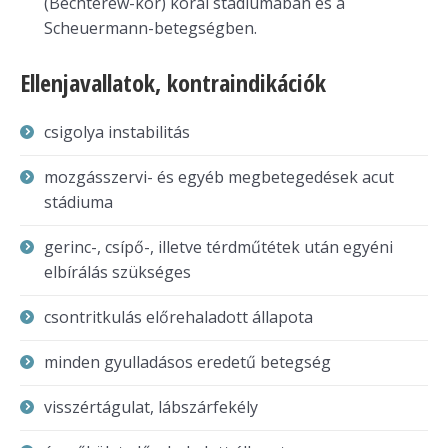
(Bechterew-kór) korai stádiumában és a
Scheuermann-betegségben.
Ellenjavallatok, kontraindikációk
csigolya instabilitás
mozgásszervi- és egyéb megbetegedések acut
stádiuma
gerinc-, csípő-, illetve térdműtétek után egyéni
elbírálás szükséges
csontritkulás előrehaladott állapota
minden gyulladásos eredetű betegség
visszértágulat, lábszárfekély