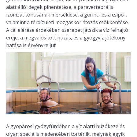
alatt álló idegek pihentetése, a paravertebrális
izomzat tónusának mérséklése, a gerinc- és a csípő-,
valamint a térdízületi mozgáskorlátozás csökkentése.
A cél elérése érdekében szerepet játszik a víz felhajtó
ereje, a megvalósított húzás, és a gyógyvíz jótékony
hatása is érvényre jut.
A gyopárosi gyógyfürdőben a víz alatti húzókezelés
olyan speciális medencében történik, melynek egyik