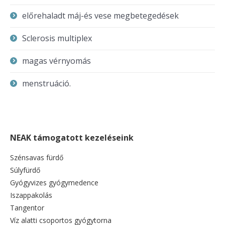
előrehaladt máj-és vese megbetegedések
Sclerosis multiplex
magas vérnyomás
menstruáció.
NEAK támogatott kezeléseink
Szénsavas fürdő
Súlyfürdő
Gyógyvizes gyógymedence
Iszappakolás
Tangentor
Víz alatti csoportos gyógytorna