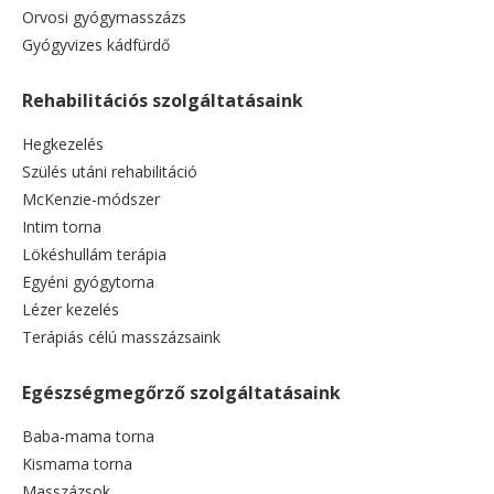
Orvosi gyógymasszázs
Gyógyvizes kádfürdő
Rehabilitációs szolgáltatásaink
Hegkezelés
Szülés utáni rehabilitáció
McKenzie-módszer
Intim torna
Lökéshullám terápia
Egyéni gyógytorna
Lézer kezelés
Terápiás célú masszázsaink
Egészségmegőrző szolgáltatásaink
Baba-mama torna
Kismama torna
Masszázsok