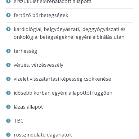
érszűkület előrehaladott állapota
fertőző bőrbetegségek
kardiológiai, belgyógyászati, ideggyógyászati és
onkológiai betegségeknél egyéni elbírálás után
terhesség
vérzés, vérzésveszély
vizelet visszatartási képesség csökkenése
idősebb korban egyéni állapottól függően
lázas állapot
TBC
rosszindulatú daganatok