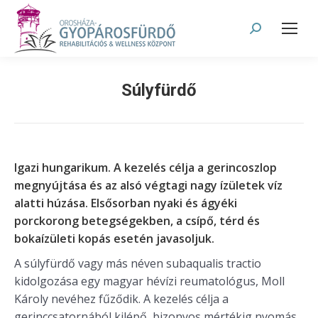
Search:
Súlyfürdő
Igazi hungarikum. A kezelés célja a gerincoszlop
megnyújtása és az alsó végtagi nagy ízületek víz
alatti húzása. Elsősorban nyaki és ágyéki
porckorong betegségekben, a csípő, térd és
bokaízületi kopás esetén javasoljuk.
A súlyfürdő vagy más néven subaqualis tractio
kidolgozása egy magyar hévízi reumatológus, Moll
Károly nevéhez fűződik. A kezelés célja a
gerinccsatornából kilépő, bizonyos mértékig nyomás