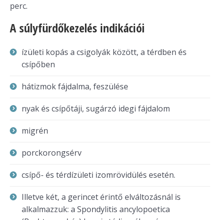
perc.
A súlyfürdőkezelés indikációi
ízületi kopás a csigolyák között, a térdben és
csípőben
hátizmok fájdalma, feszülése
nyak és csípőtáji, sugárzó idegi fájdalom
migrén
porckorongsérv
csípő- és térdízületi izomrövidülés esetén.
Illetve két, a gerincet érintő elváltozásnál is
alkalmazzuk: a Spondylitis ancylopoetica