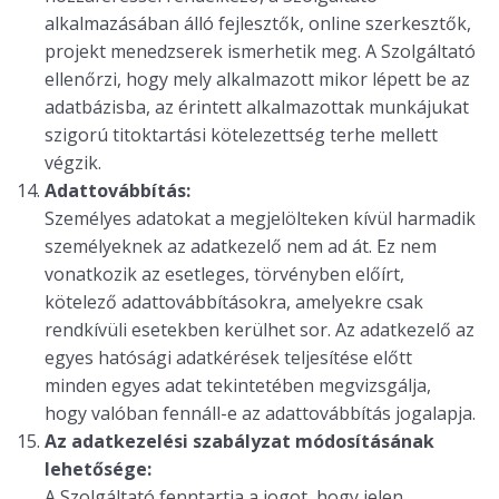
alkalmazásában álló fejlesztők, online szerkesztők,
projekt menedzserek ismerhetik meg. A Szolgáltató
ellenőrzi, hogy mely alkalmazott mikor lépett be az
adatbázisba, az érintett alkalmazottak munkájukat
szigorú titoktartási kötelezettség terhe mellett
végzik.
Adattovábbítás:
Személyes adatokat a megjelölteken kívül harmadik
személyeknek az adatkezelő nem ad át. Ez nem
vonatkozik az esetleges, törvényben előírt,
kötelező adattovábbításokra, amelyekre csak
rendkívüli esetekben kerülhet sor. Az adatkezelő az
egyes hatósági adatkérések teljesítése előtt
minden egyes adat tekintetében megvizsgálja,
hogy valóban fennáll-e az adattovábbítás jogalapja.
Az adatkezelési szabályzat módosításának
lehetősége:
A Szolgáltató fenntartja a jogot, hogy jelen