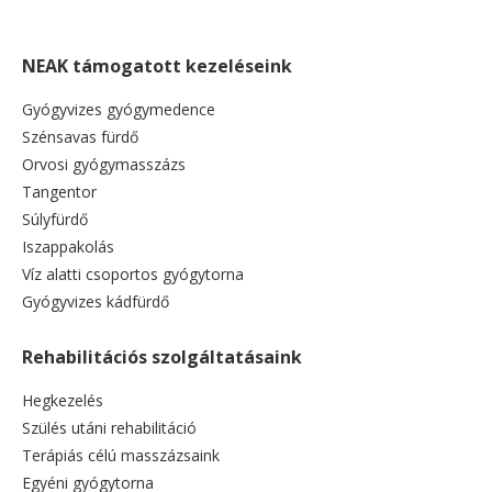
NEAK támogatott kezeléseink
Gyógyvizes gyógymedence
Szénsavas fürdő
Orvosi gyógymasszázs
Tangentor
Súlyfürdő
Iszappakolás
Víz alatti csoportos gyógytorna
Gyógyvizes kádfürdő
Rehabilitációs szolgáltatásaink
Hegkezelés
Szülés utáni rehabilitáció
Terápiás célú masszázsaink
Egyéni gyógytorna