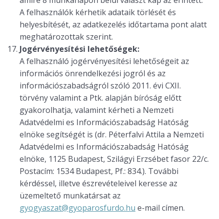
amire 8 munkanapon belül választ kap az érintett.
A felhasználók kérhetik adataik törlését és
helyesbítését, az adatkezelés időtartama pont alatt
meghatározottak szerint.
Jogérvényesítési lehetőségek:
A felhasználó jogérvényesítési lehetőségeit az
információs önrendelkezési jogról és az
információszabadságról szóló 2011. évi CXII.
törvény valamint a Ptk. alapján bíróság előtt
gyakorolhatja, valamint kérheti a Nemzeti
Adatvédelmi es Információszabadság Hatóság
elnöke segítségét is (dr. Péterfalvi Attila a Nemzeti
Adatvédelmi es Információszabadság Hatóság
elnöke, 1125 Budapest, Szilágyi Erzsébet fasor 22/c.
Postacím: 1534 Budapest, Pf.: 834.). További
kérdéssel, illetve észrevételeivel keresse az
üzemeltető munkatársat az
gyogyaszat@gyoparosfurdo.hu
e-mail címen.