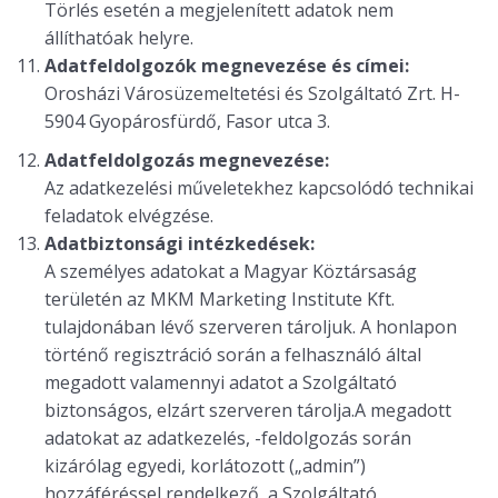
Törlés esetén a megjelenített adatok nem
állíthatóak helyre.
Adatfeldolgozók megnevezése és címei:
Orosházi Városüzemeltetési és Szolgáltató Zrt. H-
5904 Gyopárosfürdő, Fasor utca 3.
Adatfeldolgozás megnevezése:
Az adatkezelési műveletekhez kapcsolódó technikai
feladatok elvégzése.
Adatbiztonsági intézkedések:
A személyes adatokat a Magyar Köztársaság
területén az MKM Marketing Institute Kft.
tulajdonában lévő szerveren tároljuk. A honlapon
történő regisztráció során a felhasználó által
megadott valamennyi adatot a Szolgáltató
biztonságos, elzárt szerveren tárolja.A megadott
adatokat az adatkezelés, -feldolgozás során
kizárólag egyedi, korlátozott („admin”)
hozzáféréssel rendelkező, a Szolgáltató