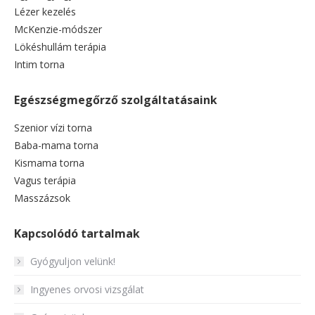
Lézer kezelés
McKenzie-módszer
Lökéshullám terápia
Intim torna
Egészségmegőrző szolgáltatásaink
Szenior vízi torna
Baba-mama torna
Kismama torna
Vagus terápia
Masszázsok
Kapcsolódó tartalmak
Gyógyuljon velünk!
Ingyenes orvosi vizsgálat