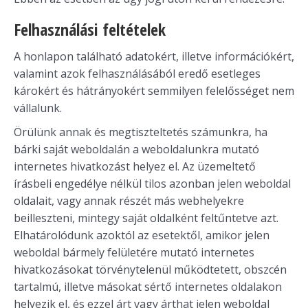
Felhasználási feltételek
A honlapon található adatokért, illetve információkért,
valamint azok felhasználásából eredő esetleges
károkért és hátrányokért semmilyen felelősséget nem
vállalunk.
Örülünk annak és megtiszteltetés számunkra, ha
bárki saját weboldalán a weboldalunkra mutató
internetes hivatkozást helyez el. Az üzemeltető
írásbeli engedélye nélkül tilos azonban jelen weboldal
oldalait, vagy annak részét más webhelyekre
beilleszteni, mintegy saját oldalként feltűntetve azt.
Elhatárolódunk azoktól az esetektől, amikor jelen
weboldal bármely felületére mutató internetes
hivatkozásokat törvénytelenül működtetett, obszcén
tartalmú, illetve másokat sértő internetes oldalakon
helyezik el, és ezzel árt vagy árthat jelen weboldal