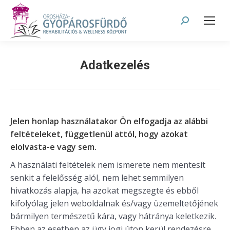
Search:
Adatkezelés
Jelen honlap használatakor Ön elfogadja az alábbi
feltételeket, függetlenül attól, hogy azokat
elolvasta-e vagy sem.
A használati feltételek nem ismerete nem mentesít
senkit a felelősség alól, nem lehet semmilyen
hivatkozás alapja, ha azokat megszegte és ebből
kifolyólag jelen weboldalnak és/vagy üzemeltetőjének
bármilyen természetű kára, vagy hátránya keletkezik.
Ebben az esetben az ügy jogi úton kerül rendezésre.