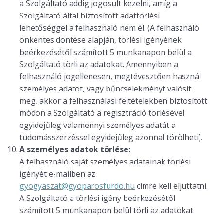
a Szolgáltató addig jogosult kezelni, amíg a
Szolgáltató által biztosított adattörlési
lehetőséggel a felhasználó nem él. (A felhasználó
önkéntes döntése alapján, törlési igényének
beérkezésétől számított 5 munkanapon belül a
Szolgáltató törli az adatokat. Amennyiben a
felhasználó jogellenesen, megtévesztően használ
személyes adatot, vagy bűncselekményt valósít
meg, akkor a felhasználási feltételekben biztosított
módon a Szolgáltató a regisztráció törlésével
egyidejűleg valamennyi személyes adatát a
tudomásszerzéssel egyidejűleg azonnal törölheti).
A személyes adatok törlése:
A felhasználó saját személyes adatainak törlési
igényét e-mailben az
gyogyaszat@gyoparosfurdo.hu
címre kell eljuttatni.
A Szolgáltató a törlési igény beérkezésétől
számított 5 munkanapon belül törli az adatokat.