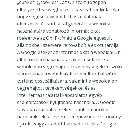
„sütiket” („cookies”), az Ön számítógépén
elhelyezett szövegfájlokat használ, melyek célja,
hogy segítse a weboldal használatának
elemzését. A „süti” által generált, a weboldal
használatára vonatkozó információkat
(beleértve az Ön IP-címét) a Google egyesült
államokbeli szervereire továbbítja és ott tárolja.
A Google ezeket az információkat a weboldal Ön
által történő használatának értékelésére, a
weboldalon végrehajtott tevékenységekről szóló
riportoknak a weboldalak üzemeltetői részére
történő összeállítására, valamint a weboldalon
végrehajtott tevékenységekkel és az
internethasználattal kapcsolatos egyéb
szolgáltatások nyújtására használja. A Google
továbbá átadhatja ezeket az információkat
harmadik felek részére, amennyiben ezt törvény
írja elő, vagy az adott harmadik felek a Google