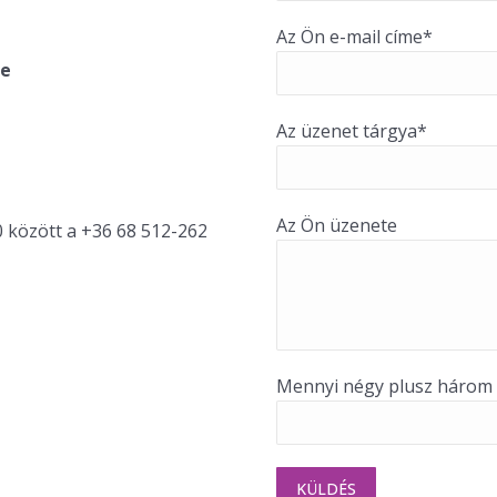
Az Ön e-mail címe*
ge
Az üzenet tárgya*
Az Ön üzenete
között a +36 68 512-262
Mennyi négy plusz három