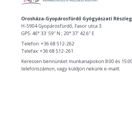
Orosháza-Gyopárosfürdő Gyógyászati Részle
H-5904 Gyopárosfürdő, Fasor utca 3.
GPS: 46° 33′ 59″ N ; 20° 37′ 42.6″ E
Telefon: +36 68 512-262
Telefax: +36 68 512-261
Keressen bennünket munkanapokon 8:00 és 15:00 
telefonszámon, vagy küldjön nekünk e-mailt.