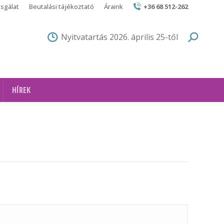
zsgálat
Beutalási tájékoztató
Áraink
+36 68 512-262
Nyitvatartás 2026. április 25-től
HÍREK