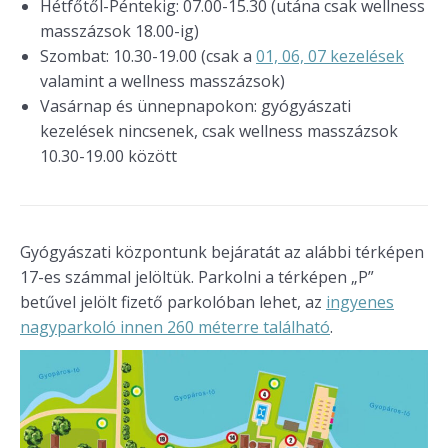
Hétfőtől-Péntekig: 07.00-15.30 (utána csak wellness
masszázsok 18.00-ig)
Szombat: 10.30-19.00 (csak a
01, 06, 07 kezelések
valamint a wellness masszázsok)
Vasárnap és ünnepnapokon: gyógyászati
kezelések nincsenek, csak wellness masszázsok
10.30-19.00 között
Gyógyászati központunk bejáratát az alábbi térképen
17-es számmal jelöltük. Parkolni a térképen „P”
betűvel jelölt fizető parkolóban lehet, az
ingyenes
nagyparkoló innen 260 méterre található
.