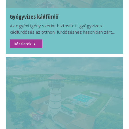
Gyógyvizes kádfürdő
Az egyéni igény szerint biztosított gyógyvizes
kádfürdőzés az otthoni fürdőzéshez hasonlóan zárt…
Részletek