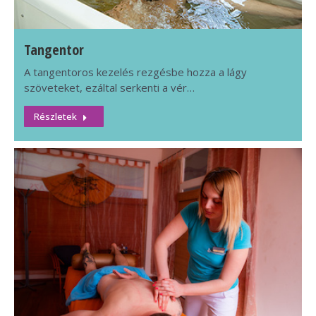
Tangentor
A tangentoros kezelés rezgésbe hozza a lágy
szöveteket, ezáltal serkenti a vér…
Részletek