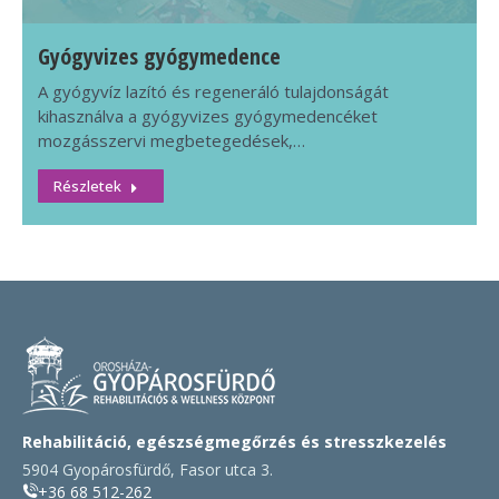
Gyógyvizes gyógymedence
A gyógyvíz lazító és regeneráló tulajdonságát
kihasználva a gyógyvizes gyógymedencéket
mozgásszervi megbetegedések,…
Részletek
Rehabilitáció, egészségmegőrzés és stresszkezelés
5904 Gyopárosfürdő, Fasor utca 3.
+36 68 512-262