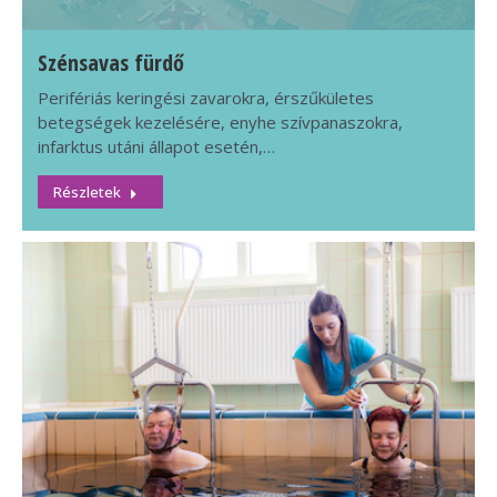
Szénsavas fürdő
Perifériás keringési zavarokra, érszűkületes
betegségek kezelésére, enyhe szívpanaszokra,
infarktus utáni állapot esetén,…
Részletek