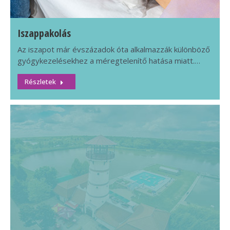
Iszappakolás
Az iszapot már évszázadok óta alkalmazzák különböző
gyógykezelésekhez a méregtelenítő hatása miatt.…
Részletek