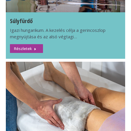
Súlyfürdő
Igazi hungarikum. A kezelés célja a gerincoszlop
megnyújtása és az alsó végtagi…
Részletek