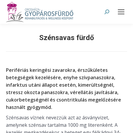
Search:
Szénsavas fürdő
Perifériás keringési zavarokra, érszűkületes
betegségek kezelésére, enyhe szívpanaszokra,
infarktus utáni állapot esetén, kimerültségnél,
stressz okozta panaszokra, vérellátás javítására,
cukorbetegségnél és csontritkulás megelőzésére
használt gyógymód.
Szénsavas víznek nevezzük azt az ásványvizet,
amelynek szénsav tartalma 1000 mg literenként. A
kezelés megkezdésekor a beteget egy félkádnyi 34-