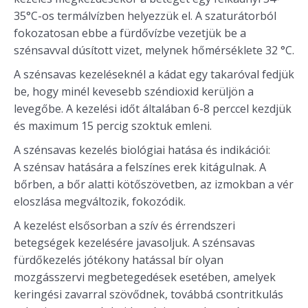
35°C-os termálvízben helyezzük el. A szaturátorból
fokozatosan ebbe a fürdővízbe vezetjük be a
szénsavval dúsított vizet, melynek hőmérséklete 32 °C.
A szénsavas kezeléseknél a kádat egy takaróval fedjük
be, hogy minél kevesebb széndioxid kerüljön a
levegőbe. A kezelési időt általában 6-8 perccel kezdjük
és maximum 15 percig szoktuk emleni.
A szénsavas kezelés biológiai hatása és indikációi:
A szénsav hatására a felszínes erek kitágulnak. A
bőrben, a bőr alatti kötőszövetben, az izmokban a vér
eloszlása megváltozik, fokozódik.
A kezelést elsősorban a szív és érrendszeri
betegségek kezelésére javasoljuk. A szénsavas
fürdőkezelés jótékony hatással bír olyan
mozgásszervi megbetegedések esetében, amelyek
keringési zavarral szövődnek, továbbá csontritkulás