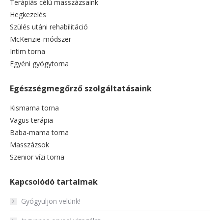
Terápiás célú masszázsaink
Hegkezelés
Szülés utáni rehabilitáció
McKenzie-módszer
Intim torna
Egyéni gyógytorna
Egészségmegőrző szolgáltatásaink
Kismama torna
Vagus terápia
Baba-mama torna
Masszázsok
Szenior vízi torna
Kapcsolódó tartalmak
Gyógyuljon velünk!