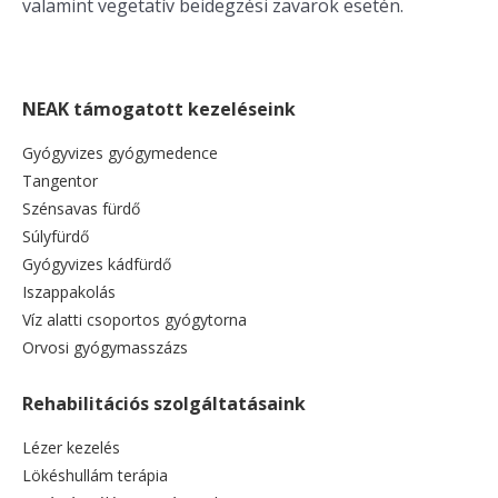
valamint vegetatív beidegzési zavarok esetén.
NEAK támogatott kezeléseink
Gyógyvizes gyógymedence
Tangentor
Szénsavas fürdő
Súlyfürdő
Gyógyvizes kádfürdő
Iszappakolás
Víz alatti csoportos gyógytorna
Orvosi gyógymasszázs
Rehabilitációs szolgáltatásaink
Lézer kezelés
Lökéshullám terápia