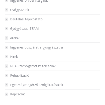
Ingyenes orvosi vizsgálat
Gyógyvizünk
Beutalási tájékoztató
Gyógyászati TEAM
Áraink
Ingyenes buszjárat a gyógyászatra
Hírek
NEAK támogatott kezeléseink
Rehabilitáció
Egészségmegőrző szolgáltatásaink
Kapcsolat