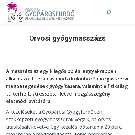
Search:
Orvosi gyógymasszázs
A masszázs az egyik legősibb és leggyakrabban
alkalmazott terápiás mód a különböző mozgásszervi
megbetegedések gyógyítására, valamint a fizikailag
túlterhelt, stresszes, illetve mozgásszegény
életmód javítására.
A kezeléseket a Gyopárosi Gyógyfürdőben
szakképzett gyógymasszőrök végzik, az orvos
utasításait követve. Egy kezelés időtartama 20 perc,
mely során a megbetegedett, illetve problémás