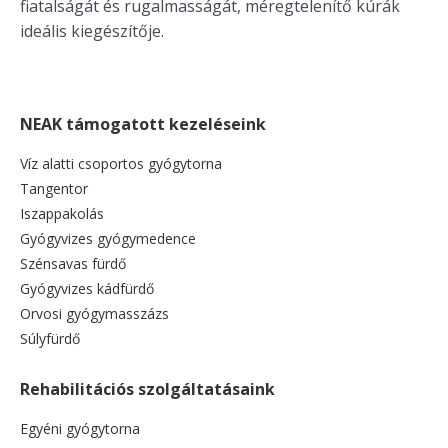
fiatalságát és rugalmasságát, méregtelenítő kúrák
ideális kiegészítője.
NEAK támogatott kezeléseink
Víz alatti csoportos gyógytorna
Tangentor
Iszappakolás
Gyógyvizes gyógymedence
Szénsavas fürdő
Gyógyvizes kádfürdő
Orvosi gyógymasszázs
Súlyfürdő
Rehabilitációs szolgáltatásaink
Egyéni gyógytorna