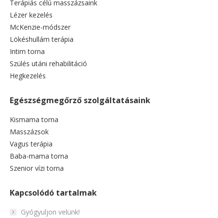
Terápiás célú masszázsaink
Lézer kezelés
McKenzie-módszer
Lökéshullám terápia
Intim torna
Szülés utáni rehabilitáció
Hegkezelés
Egészségmegőrző szolgáltatásaink
Kismama torna
Masszázsok
Vagus terápia
Baba-mama torna
Szenior vízi torna
Kapcsolódó tartalmak
Gyógyuljon velünk!